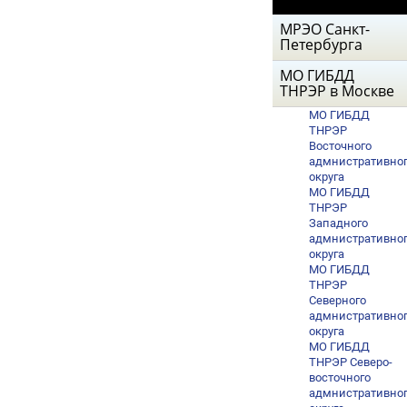
МРЭО Санкт-
Петербурга
МО ГИБДД
ТНРЭР в Москве
МО ГИБДД
ТНРЭР
Восточного
адмнистративно
округа
МО ГИБДД
ТНРЭР
Западного
адмнистративно
округа
МО ГИБДД
ТНРЭР
Северного
адмнистративно
округа
МО ГИБДД
ТНРЭР Северо-
восточного
адмнистративно