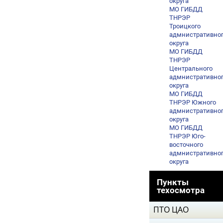
округа
МО ГИБДД
ТНРЭР
Троицкого
адмнистративно
округа
МО ГИБДД
ТНРЭР
Центрального
адмнистративно
округа
МО ГИБДД
ТНРЭР Южного
адмнистративно
округа
МО ГИБДД
ТНРЭР Юго-
восточного
адмнистративно
округа
Пункты
техосмотра
ПТО ЦАО