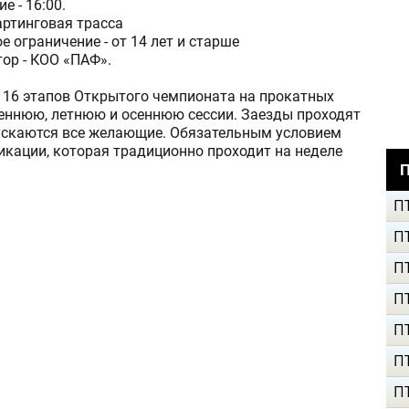
е - 16:00.
артинговая трасса
е ограничение - от 14 лет и старше
ор - КОО «ПАФ».
 16 этапов Открытого чемпионата на прокатных
сеннюю, летнюю и осеннюю сессии. Заезды проходят
пускаются все желающие. Обязательным условием
кации, которая традиционно проходит на неделе
П
П
П
П
П
П
П
П