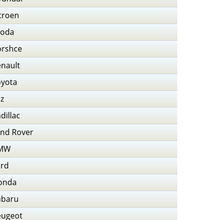
troen
koda
orshce
nault
oyota
z
dillac
nd Rover
MW
ord
onda
ubaru
eugeot