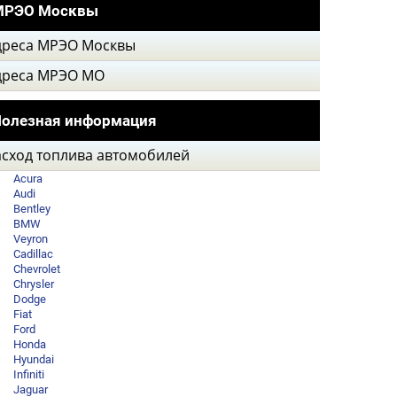
МРЭО Москвы
дреса МРЭО Москвы
дреса МРЭО МО
олезная информация
асход топлива автомобилей
Acura
Audi
Bentley
BMW
Veyron
Cadillac
Chevrolet
Chrysler
Dodge
Fiat
Ford
Honda
Hyundai
Infiniti
Jaguar