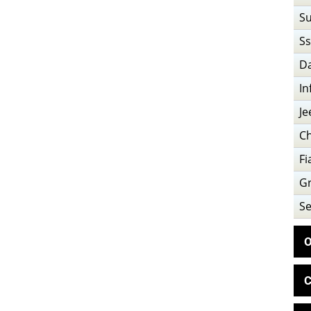
Su
S
D
In
Je
C
Fi
Gr
Se
О
С