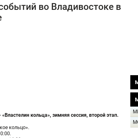
событий во Владивостоке в
е
М
М
- «Властелин кольца», зимняя сессия, второй этап.
М
кое кольцо».
0:00.