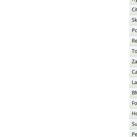
Ci
S
P
Re
T
Za
Ca
La
B
F
H
S
P