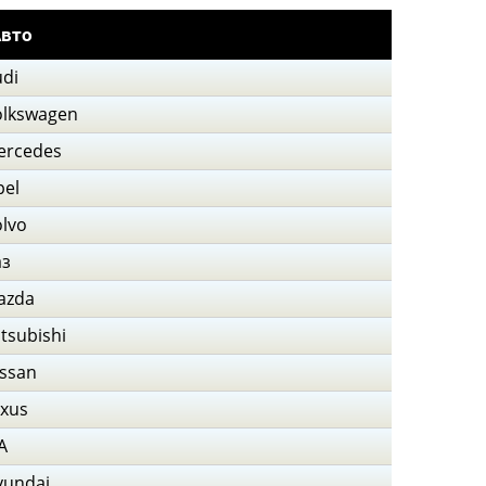
вто
di
olkswagen
ercedes
pel
lvo
аз
azda
tsubishi
ssan
exus
A
yundai