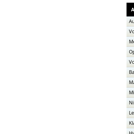
А
Au
V
M
O
Vo
В
M
Mi
Ni
L
KI
H