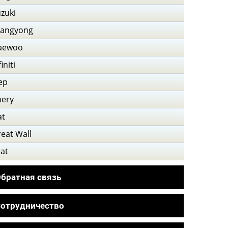
zuki
sangyong
aewoo
finiti
ep
hery
at
eat Wall
at
братная связь
отрудничество