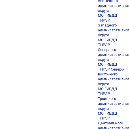
Восточного
адмнистративно
округа
МО ГИБДД
ТНРЭР
Западного
адмнистративно
округа
МО ГИБДД
ТНРЭР
Северного
адмнистративно
округа
МО ГИБДД
ТНРЭР Северо-
восточного
адмнистративно
округа
МО ГИБДД
ТНРЭР
Троицкого
адмнистративно
округа
МО ГИБДД
ТНРЭР
Центрального
адмнистративно