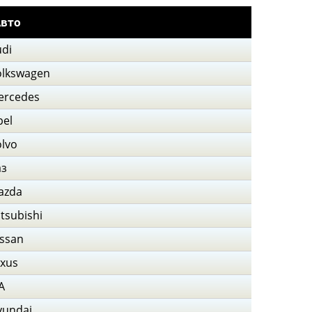
вто
di
olkswagen
ercedes
pel
lvo
аз
azda
tsubishi
ssan
exus
A
yundai