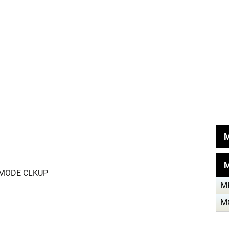
М
, VMODE CLKUP
М
М