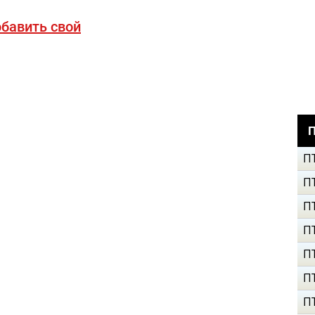
бавить свой
П
П
П
П
П
П
П
П