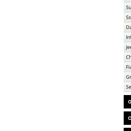
Su
S
D
In
Je
C
Fi
Gr
Se
О
С