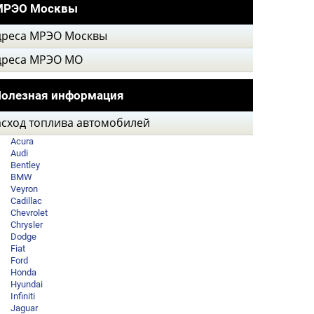
МРЭО Москвы
дреса МРЭО Москвы
дреса МРЭО МО
олезная информация
асход топлива автомобилей
Acura
Audi
Bentley
BMW
Veyron
Cadillac
Chevrolet
Chrysler
Dodge
Fiat
Ford
Honda
Hyundai
Infiniti
Jaguar