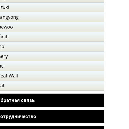
zuki
sangyong
aewoo
finiti
ep
hery
at
eat Wall
at
братная связь
отрудничество