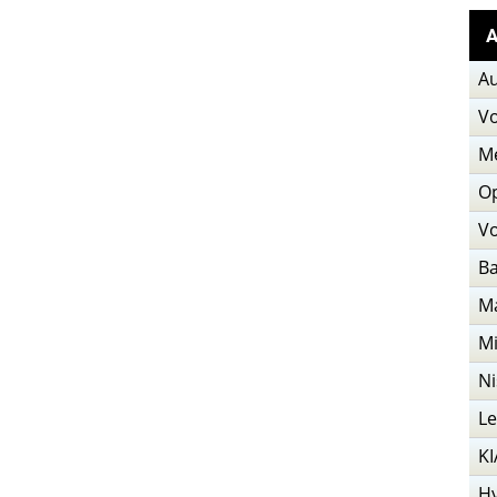
А
Au
V
M
O
Vo
В
M
Mi
Ni
L
KI
H