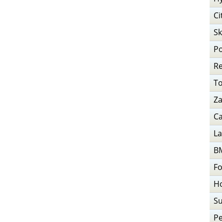
Ci
S
P
Re
T
Za
Ca
La
B
F
H
S
P