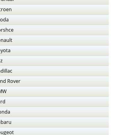
troen
koda
orshce
nault
oyota
z
dillac
nd Rover
MW
ord
onda
ubaru
eugeot