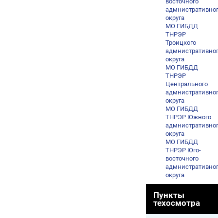
восточного
адмнистративно
округа
МО ГИБДД
ТНРЭР
Троицкого
адмнистративно
округа
МО ГИБДД
ТНРЭР
Центрального
адмнистративно
округа
МО ГИБДД
ТНРЭР Южного
адмнистративно
округа
МО ГИБДД
ТНРЭР Юго-
восточного
адмнистративно
округа
Пункты
техосмотра