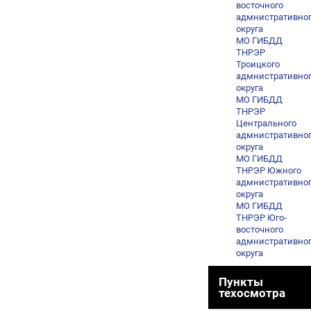
восточного
адмнистративно
округа
МО ГИБДД
ТНРЭР
Троицкого
адмнистративно
округа
МО ГИБДД
ТНРЭР
Центрального
адмнистративно
округа
МО ГИБДД
ТНРЭР Южного
адмнистративно
округа
МО ГИБДД
ТНРЭР Юго-
восточного
адмнистративно
округа
Пункты
техосмотра