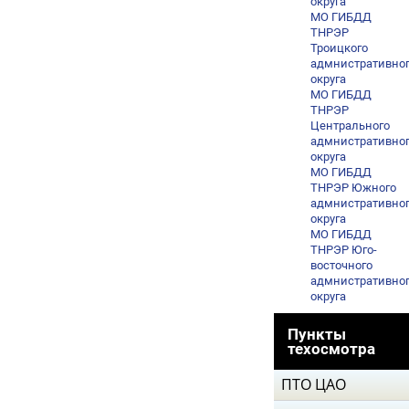
округа
МО ГИБДД
ТНРЭР
Троицкого
адмнистративно
округа
МО ГИБДД
ТНРЭР
Центрального
адмнистративно
округа
МО ГИБДД
ТНРЭР Южного
адмнистративно
округа
МО ГИБДД
ТНРЭР Юго-
восточного
адмнистративно
округа
Пункты
техосмотра
ПТО ЦАО