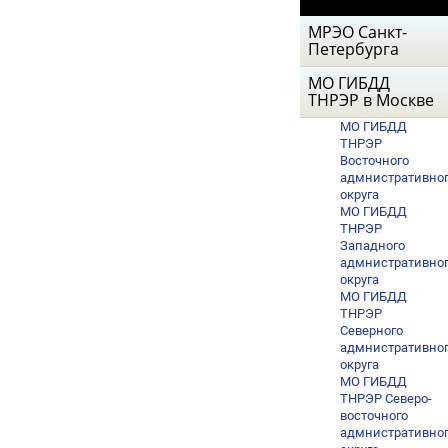
МРЭО Санкт-
Петербурга
МО ГИБДД
ТНРЭР в Москве
МО ГИБДД
ТНРЭР
Восточного
адмнистративно
округа
МО ГИБДД
ТНРЭР
Западного
адмнистративно
округа
МО ГИБДД
ТНРЭР
Северного
адмнистративно
округа
МО ГИБДД
ТНРЭР Северо-
восточного
адмнистративно